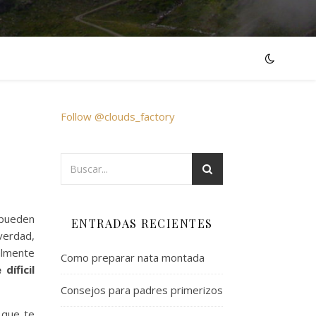
Follow @clouds_factory
 pueden
ENTRADAS RECIENTES
verdad,
almente
Como preparar nata montada
díficil
Consejos para padres primerizos
 que te