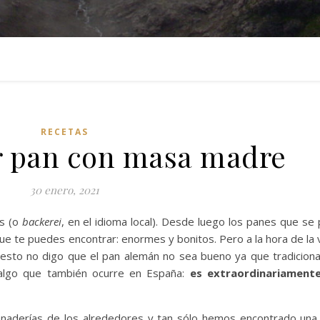
RECETAS
 pan con masa madre
30 enero, 2021
as (o
backerei
, en el idioma local). Desde luego los panes que se
ue te puedes encontrar: enormes y bonitos. Pero a la hora de la 
 esto no digo que el pan alemán no sea bueno ya que tradicion
 algo que también ocurre en España:
es extraordinariamente 
aderías de los alrededores y tan sólo hemos encontrado una