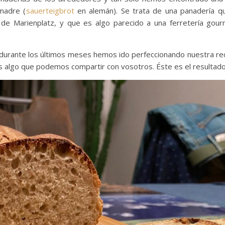
madre (
sauerteigbrot
en alemán). Se trata de una panadería q
o de Marienplatz, y que es algo parecido a una ferretería gour
o, durante los últimos meses hemos ido perfeccionando nuestra re
algo que podemos compartir con vosotros. Éste es el resultado 