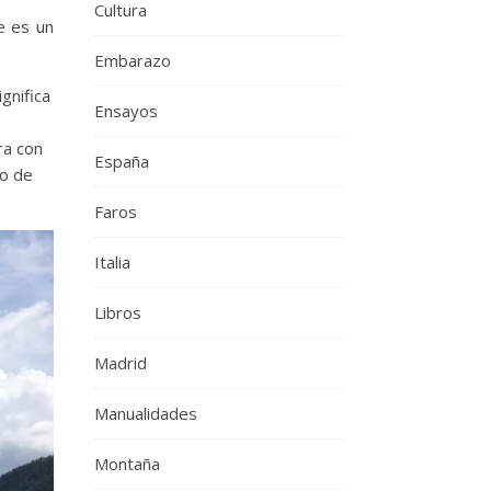
Cultura
e es un
Embarazo
ignifica
Ensayos
ra con
España
do de
Faros
Italia
Libros
Madrid
Manualidades
Montaña