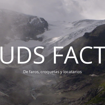
UDS FAC
De faros, croquetas y locatarios