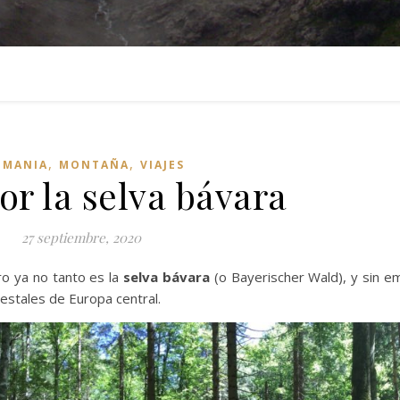
,
,
EMANIA
MONTAÑA
VIAJES
or la selva bávara
27 septiembre, 2020
ro ya no tanto es la
selva bávara
(o Bayerischer Wald), y sin e
estales de Europa central.