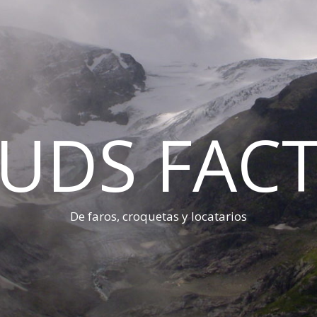
UDS FAC
De faros, croquetas y locatarios