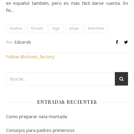
en español también, pero es más fácil darse cuenta. En
fin…
Austria
Kössen
lago
playa
Walchsee
Por
Eduardo
Follow @clouds_factory
ENTRADAS RECIENTES
Como preparar nata montada
Consejos para padres primerizos