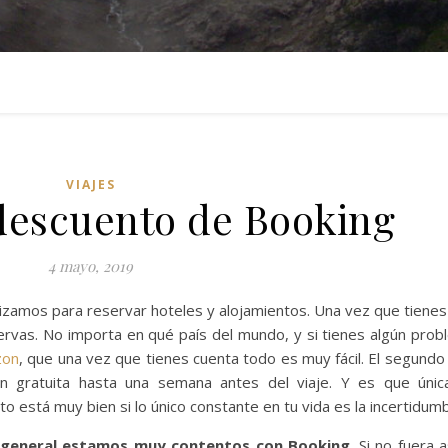
VIAJES
descuento de Booking
4 mayo, 2019
tilizamos para reservar hoteles y alojamientos. Una vez que tiene
rvas. No importa en qué país del mundo, y si tienes algún prob
zon
, que una vez que tienes cuenta todo es muy fácil. El segundo
ión gratuita hasta una semana antes del viaje. Y es que úni
o está muy bien si lo único constante en tu vida es la incertidum
 general estamos muy contentos con Booking
. Si no fuera a