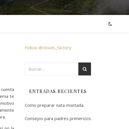
Follow @clouds_factory
s cuenta
ENTRADAS RECIENTES
lema te
 motivo
Como preparar nata montada
camente
bre.
Consejos para padres primerizos
sí no la