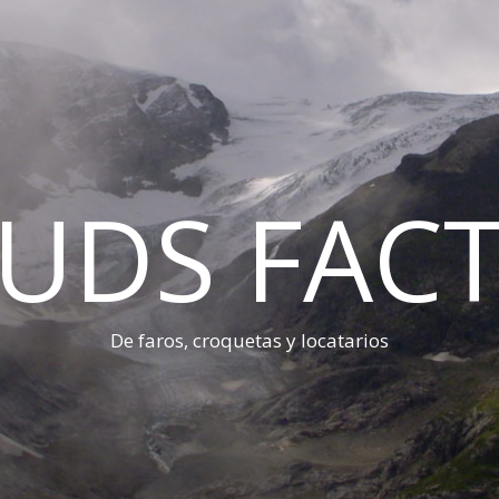
UDS FAC
De faros, croquetas y locatarios