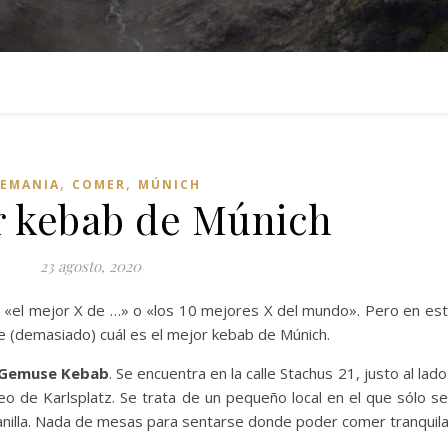
,
,
LEMANIA
COMER
MÚNICH
r kebab de Múnich
23 agosto, 2020
po «el mejor X de …» o «los 10 mejores X del mundo». Pero en est
 (demasiado) cuál es el mejor kebab de Múnich.
s Gemuse Kebab
. Se encuentra en la calle Stachus 21, justo al lad
neo de Karlsplatz. Se trata de un pequeño local en el que sólo s
tanilla. Nada de mesas para sentarse donde poder comer tranquil