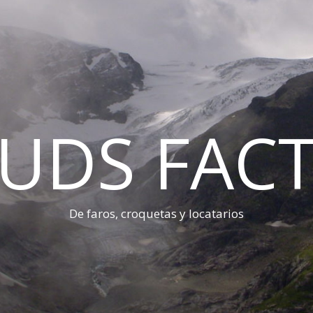
UDS FAC
De faros, croquetas y locatarios