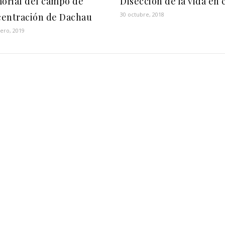
orial del campo de
Disección de la vida en 
30 octubre, 2018
centración de Dachau
ero, 2019