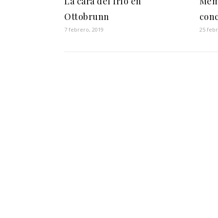
La cara del frío en
Mem
Ottobrunn
con
7 febrero, 2019
25 febr