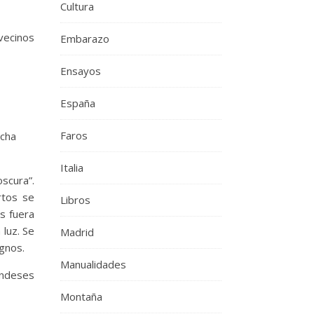
Cultura
vecinos
Embarazo
Ensayos
España
Faros
echa
Italia
scura”.
rtos se
Libros
s fuera
 luz. Se
Madrid
ignos.
Manualidades
andeses
Montaña