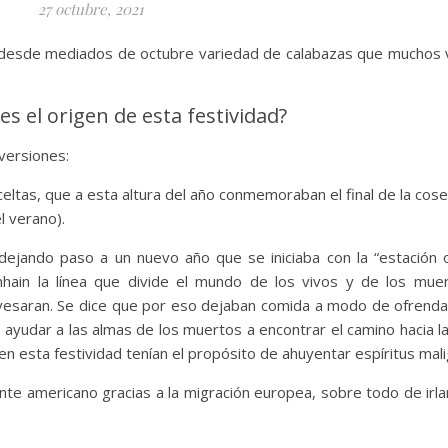
27 octubre, 2021
r desde mediados de octubre variedad de calabazas que muchos 
 es el origen de esta festividad?
 versiones:
ltas, que a esta altura del año conmemoraban el final de la cos
l verano).
dejando paso a un nuevo año que se iniciaba con la “estación o
mhain la línea que divide el mundo de los vivos y de los mue
ravesaran. Se dice que por eso dejaban comida a modo de ofrenda
ayudar a las almas de los muertos a encontrar el camino hacia la
en esta festividad tenían el propósito de ahuyentar espíritus mal
ente americano gracias a la migración europea, sobre todo de irl