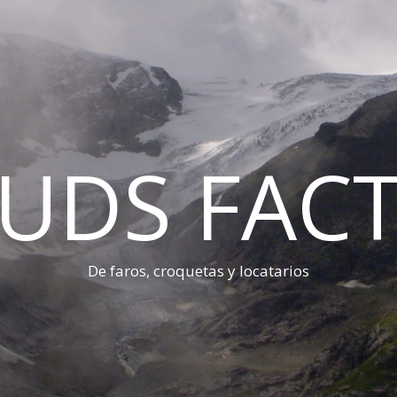
UDS FAC
De faros, croquetas y locatarios