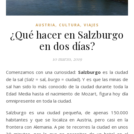
,
,
AUSTRIA
CULTURA
VIAJES
¿Qué hacer en Salzburgo
en dos días?
10 marzo, 2019
Comenzamos con una curiosidad:
Salzburgo
es la ciudad
de la sal (
Salz
= sal,
burgo
= ciudad). Y es que las minas de
sal han sido lo más conocido de la ciudad durante toda la
Edad Media hasta el nacimiento de Mozart, figura hoy día
omnipresente en toda la ciudad.
Salzburgo es una ciudad pequeña, de apenas 150.000
habitantes y que se localiza en Austria, pero casi en la
frontera con Alemania. A pie te recorres la ciudad en unos
30 minutos, por lo que no necesitas de un hotel en el